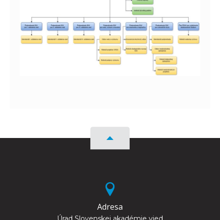
Adresa
Úrad Slovenskej akadémie vied