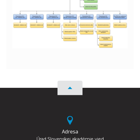
Adresa
Úrad Slovenskej akadémie vied