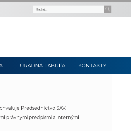
V
V
y
y
h
h
ľ
ľ
A
ÚRADNÁ TABUĽA
KONTAKTY
a
a
d
d
á
a
schvaľuje Predsedníctvo SAV.
v
ť
ými právnymi predpismi a internými
a
t