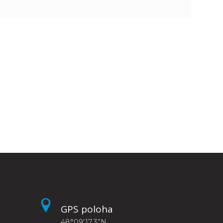
n
e
i
x
e
t
GPS poloha
48°09'17.3”N