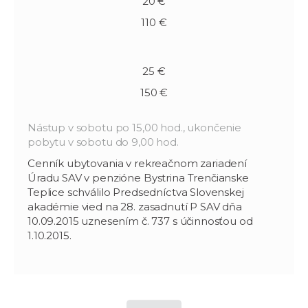
20 €
110 €
25 €
150 €
Nástup v sobotu po 15,00 hod., ukončenie
pobytu v sobotu do 9,00 hod.
Cenník ubytovania v rekreačnom zariadení
Úradu SAV v penzióne Bystrina Trenčianske
Teplice schválilo Predsedníctva Slovenskej
akadémie vied na 28. zasadnutí P SAV dňa
10.09.2015 uznesením č. 737 s účinnosťou od
1.10.2015.