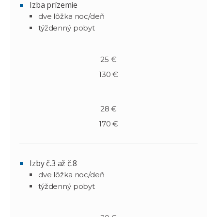
Izba prízemie
dve lôžka noc/deň
týždenný pobyt
25 €
130 €
28 €
170 €
Izby č.3 až č.8
dve lôžka noc/deň
týždenný pobyt