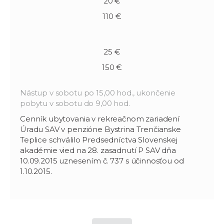
20 €
110 €
25 €
150 €
Nástup v sobotu po 15,00 hod., ukončenie
pobytu v sobotu do 9,00 hod.
Cenník ubytovania v rekreačnom zariadení
Úradu SAV v penzióne Bystrina Trenčianske
Teplice schválilo Predsedníctva Slovenskej
akadémie vied na 28. zasadnutí P SAV dňa
10.09.2015 uznesením č. 737 s účinnosťou od
1.10.2015.