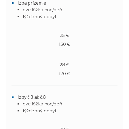
Izba prízemie
dve lôžka noc/deň
týždenný pobyt
25 €
130 €
28 €
170 €
Izby č.3 až č.8
dve lôžka noc/deň
týždenný pobyt