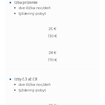
Izba prízemie
dve lôžka noc/deň
týždenný pobyt
25 €
130 €
28 €
170 €
Izby č.3 až č.8
dve lôžka noc/deň
týždenný pobyt