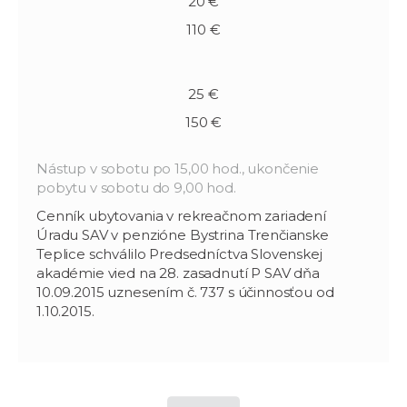
20 €
110 €
25 €
150 €
Nástup v sobotu po 15,00 hod., ukončenie
pobytu v sobotu do 9,00 hod.
Cenník ubytovania v rekreačnom zariadení
Úradu SAV v penzióne Bystrina Trenčianske
Teplice schválilo Predsedníctva Slovenskej
akadémie vied na 28. zasadnutí P SAV dňa
10.09.2015 uznesením č. 737 s účinnosťou od
1.10.2015.