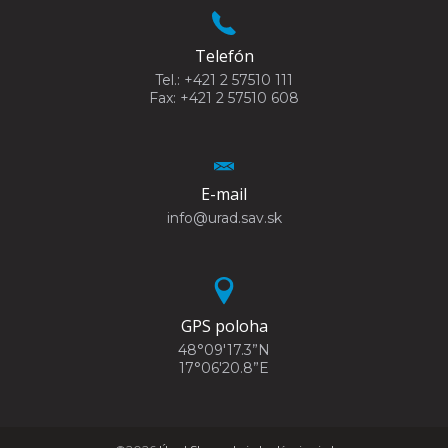
Telefón
Tel.: +421 2 57510 111
Fax: +421 2 57510 608
E-mail
info@urad.sav.sk
GPS poloha
48°09'17.3”N
17°06'20.8”E