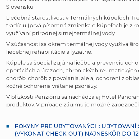
Slovensku.
Liečebná starostlivosť v Termálnych kúpeľoch T
tradíciu (prvá písomná zmienka o kúpeľoch je z r
využívaní prírodnej sírnej termálnej vody.
V súčasnosti sa okrem termálnej vody využíva šir
liečebnej rehabilitácie a fyziatrie.
Kúpele sa špecializujú na liečbu a prevenciu och
operáciách a úrazoch, chronických reumatických o
chorôb, chorôb z povolania, ale aj ochorení z obla
kožné ochorenia vrátanie psoriázy.
V blízkosti Penziónu sa nachádza aj Hotel Panor
produktov. V prípade záujmu je možné zabezpeči
POKYNY PRE UBYTOVANÝCH: UBYTOVANÍ 
(VYKONAŤ CHECK-OUT) NAJNESKÔR DO 1