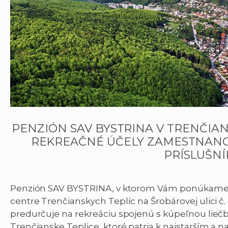
PENZIÓN SAV BYSTRINA V TRENČIAN
REKREAČNÉ ÚČELY ZAMESTNANC
PRÍSLUŠN
Penzión SAV BYSTRINA, v ktorom Vám ponúkame 
centre Trenčianskych Teplíc na Šrobárovej ulici č.
predurčuje na rekreáciu spojenú s kúpeľnou lie
Trenčianske Teplice, ktoré patria k najstarším a