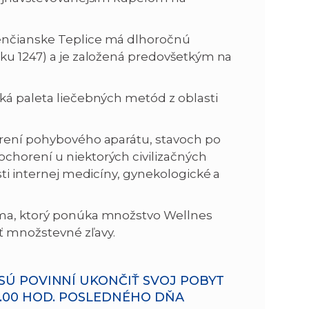
renčianske Teplice má dlhoročnú
oku 1247) a je založená predovšetkým na
oká paleta liečebných metód z oblasti
orení pohybového aparátu, stavoch po
chorení u niektorých civilizačných
sti internej medicíny, gynekologické a
ama, ktorý ponúka množstvo Wellnes
ť množstevné zľavy.
SÚ POVINNÍ UKONČIŤ SVOJ POBYT
2.00 HOD. POSLEDNÉHO DŇA