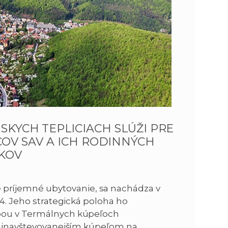
n
e
i
x
e
t
SKYCH TEPLICIACH SLÚŽI PRE
OV SAV A ICH RODINNÝCH
ÍKOV
príjemné ubytovanie, sa nachádza v
 4. Jeho strategická poloha ho
čbou v Termálnych kúpeľoch
 najnavštevovanejším kúpeľom na