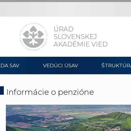
ÚRAD
SLOVENSKEJ
AKADÉMIE VIED
DA SAV
VEDÚCI ÚSAV
ŠTRUKTÚR
Informácie o penzióne