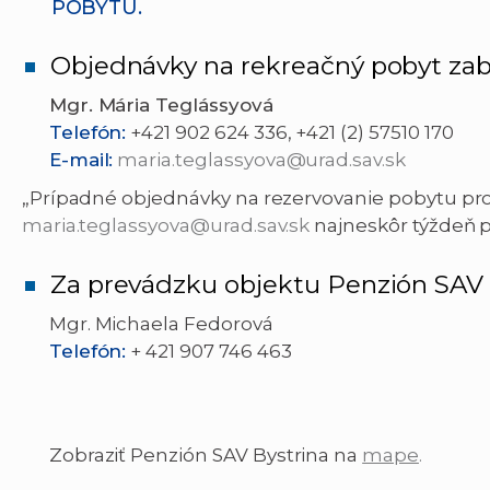
POBYTU.
Objednávky na rekreačný pobyt za
Mgr. Mária Teglássyová
Telefón:
+421 902 624 336, +421 (2) 57510 170
E-mail:
maria.teglassyova@urad.sav.sk
„Prípadné objednávky na rezervovanie pobytu pro
maria.teglassyova@urad.sav.sk
najneskôr týždeň 
Za prevádzku objektu Penzión SAV
Mgr. Michaela Fedorová
Telefón:
+ 421 907 746 463
Zobraziť Penzión SAV Bystrina na
mape
.