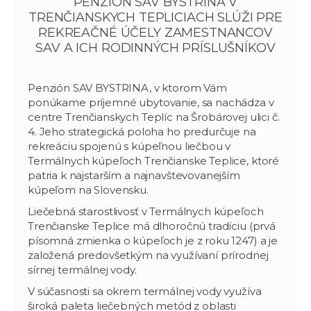
PENZIÓN SAV BYSTRINA V
TRENČIANSKYCH TEPLICIACH SLÚŽI PRE
REKREAČNÉ ÚČELY ZAMESTNANCOV
SAV A ICH RODINNÝCH PRÍSLUŠNÍKOV
Penzión SAV BYSTRINA, v ktorom Vám
ponúkame príjemné ubytovanie, sa nachádza v
centre Trenčianskych Teplíc na Šrobárovej ulici č.
4. Jeho strategická poloha ho predurčuje na
rekreáciu spojenú s kúpeľnou liečbou v
Termálnych kúpeľoch Trenčianske Teplice, ktoré
patria k najstarším a najnavštevovanejším
kúpeľom na Slovensku.
Liečebná starostlivosť v Termálnych kúpeľoch
Trenčianske Teplice má dlhoročnú tradíciu (prvá
písomná zmienka o kúpeľoch je z roku 1247) a je
založená predovšetkým na využívaní prírodnej
sírnej termálnej vody.
V súčasnosti sa okrem termálnej vody využíva
široká paleta liečebných metód z oblasti