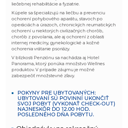
liečebnej rehabilitácie a fyziatrie.
Kúpele sa špecializujú na liečbu a prevenciu
ochorení pohybového aparátu, stavoch po
operáciách a úrazoch, chronických reumatických
ochorení u niektorých civilizačných chorôb,
chorôb z povolania, ale aj ochorení z oblasti
internej medicíny, gynekologické a kožné
ochorenia vrátanie psoriázy.
V blízkosti Penziónu sa nachádza aj Hotel
Panorama, ktorý ponúka množstvo Wellnes
produktov. V prípade záujmu je možné
zabezpečiť množstevné zľavy.
POKYNY PRE UBYTOVANÝCH:
UBYTOVANÍ SÚ POVINNÍ UKONČIŤ
SVOJ POBYT (VYKONAŤ CHECK-OUT)
NAJNESKÔR DO 12.00 HOD.
POSLEDNÉHO DŇA POBYTU.