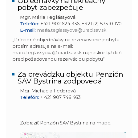
Objednávky na rekreačný
pobyt zabezpečuje
Mgr. Mária Teglássyová
Telefón:
+421 902 624 336, +421 (2) 57510 170
E-mail:
maria.teglassyova@urad.sav.sk
„Prípadné objednávky na rezervovanie pobytu
prosím adresuje na e-mail:
maria.teglassyova@urad.sav.sk
najneskôr týždeň
pred požadovanou rezerváciou pobytu“
Za prevádzku objektu Penzión
SAV Bystrina zodpovedá
Mgr. Michaela Fedorová
Telefón:
+ 421 907 746 463
Zobraziť Penzión SAV Bystrina na
mape
.