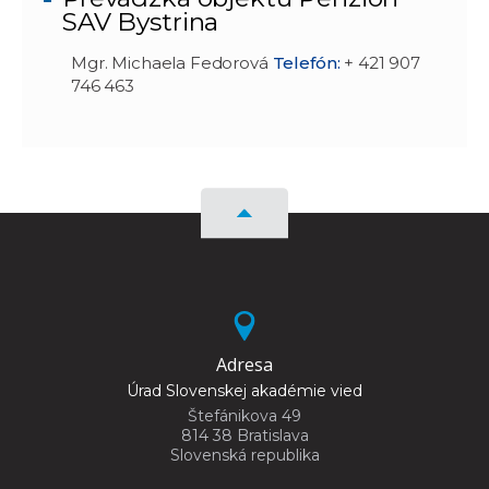
SAV Bystrina
Mgr. Michaela Fedorová
Telefón:
+ 421 907
746 463
Adresa
Úrad Slovenskej akadémie vied
Štefánikova 49
814 38 Bratislava
Slovenská republika