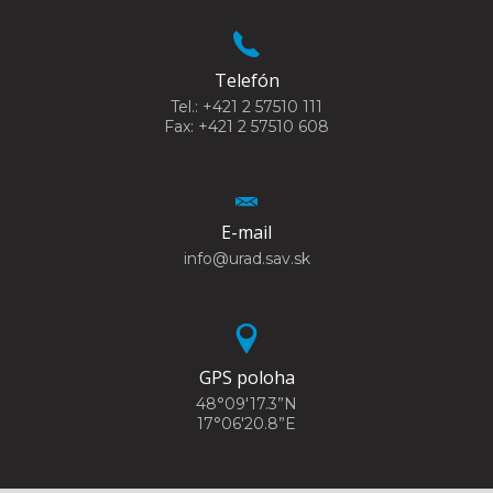
Telefón
Tel.: +421 2 57510 111
Fax: +421 2 57510 608
E-mail
info@urad.sav.sk
GPS poloha
48°09'17.3”N
17°06'20.8”E