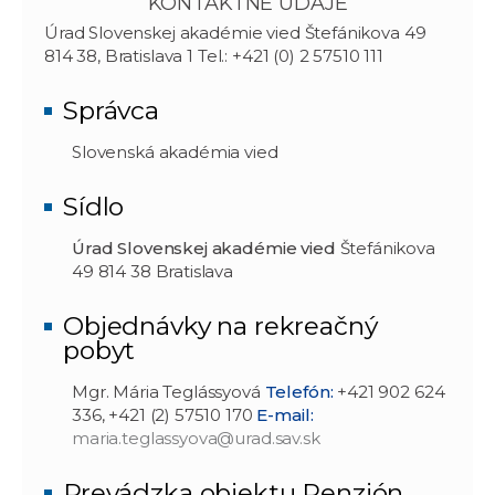
KONTAKTNÉ ÚDAJE
Úrad Slovenskej akadémie vied Štefánikova 49
814 38, Bratislava 1 Tel.: +421 (0) 2 57510 111
Správca
Slovenská akadémia vied
Sídlo
Úrad Slovenskej akadémie vied
Štefánikova
49 814 38 Bratislava
Objednávky na rekreačný
pobyt
Mgr. Mária Teglássyová
Telefón:
+421 902 624
336, +421 (2) 57510 170
E-mail:
maria.teglassyova@urad.sav.sk
Prevádzka objektu Penzión