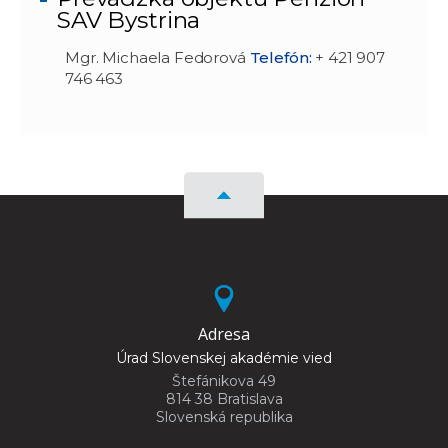
SAV Bystrina
Mgr. Michaela Fedorová
Telefón:
+ 421 907
746 463
Adresa
Úrad Slovenskej akadémie vied
Štefánikova 49
814 38 Bratislava
Slovenská republika