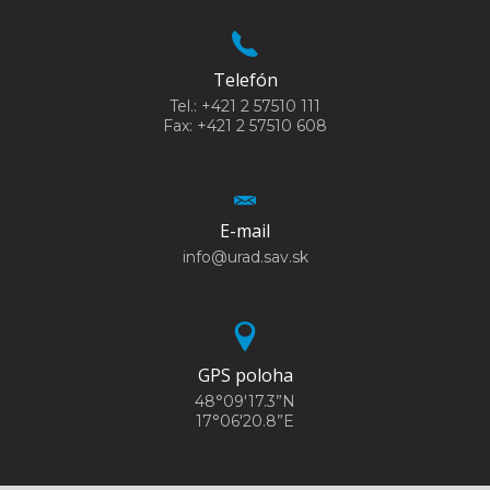
Telefón
Tel.: +421 2 57510 111
Fax: +421 2 57510 608
E-mail
info@urad.sav.sk
GPS poloha
48°09'17.3”N
17°06'20.8”E