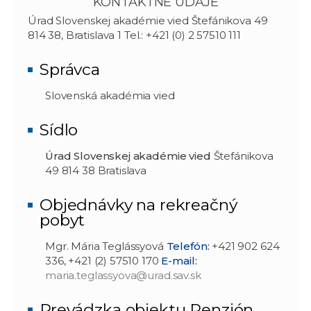
KONTAKTNÉ ÚDAJE
Úrad Slovenskej akadémie vied Štefánikova 49
814 38, Bratislava 1 Tel.: +421 (0) 2 57510 111
Správca
Slovenská akadémia vied
Sídlo
Úrad Slovenskej akadémie vied
Štefánikova
49 814 38 Bratislava
Objednávky na rekreačný
pobyt
Mgr. Mária Teglássyová
Telefón:
+421 902 624
336, +421 (2) 57510 170
E-mail:
maria.teglassyova@urad.sav.sk
Prevádzka objektu Penzión