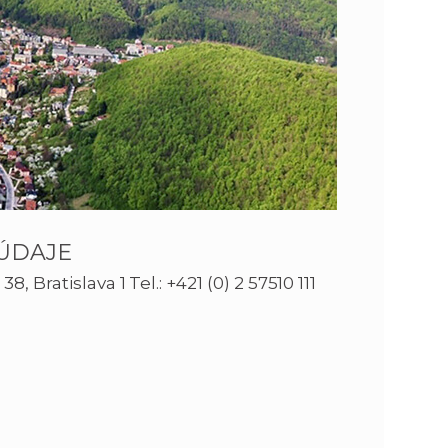
n
e
i
x
e
t
ÚDAJE
 Bratislava 1 Tel.: +421 (0) 2 57510 111