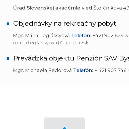
Úrad Slovenskej akadémie vied
Štefánikova 49
Objednávky na rekreačný pobyt
Mgr. Mária Teglássyová
Telefón:
+421 902 624 33
maria.teglassyova@urad.sav.sk
Prevádzka objektu Penzión SAV Bys
Mgr. Michaela Fedorová
Telefón:
+ 421 907 746