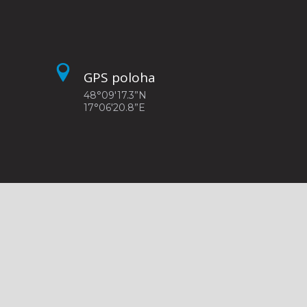
GPS poloha
48°09'17.3”N
17°06'20.8”E