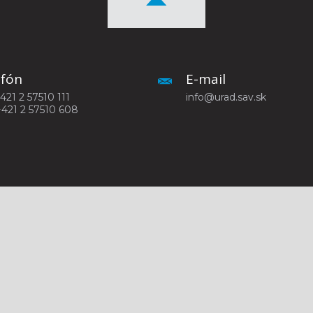
efón
E-mail
+421 2 57510 111
info@urad.sav.sk
+421 2 57510 608