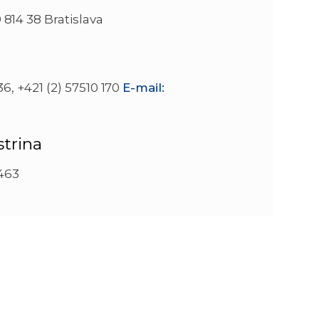
 814 38 Bratislava
6, +421 (2) 57510 170
E-mail:
trina
 463