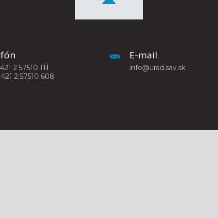
efón
E-mail
+421 2 57510 111
info@urad.sav.sk
+421 2 57510 608