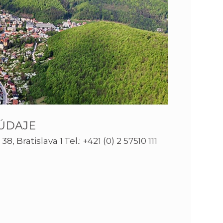
n
e
i
x
e
t
ÚDAJE
 Bratislava 1 Tel.: +421 (0) 2 57510 111