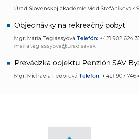
Úrad Slovenskej akadémie vied
Štefánikova 49
Objednávky na rekreačný pobyt
Mgr. Mária Teglássyová
Telefón:
+421 902 624 33
maria.teglassyova@urad.sav.sk
Prevádzka objektu Penzión SAV Bys
Mgr. Michaela Fedorová
Telefón:
+ 421 907 746