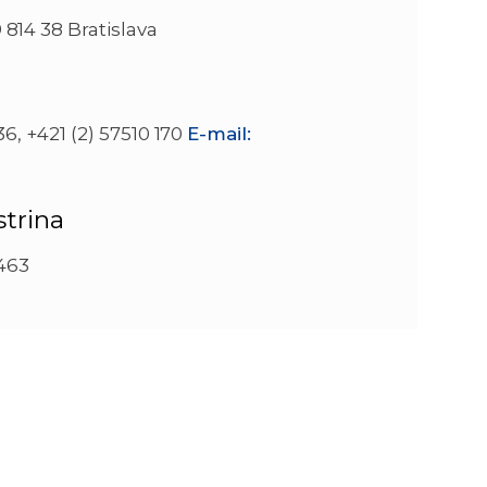
 814 38 Bratislava
6, +421 (2) 57510 170
E-mail:
trina
 463