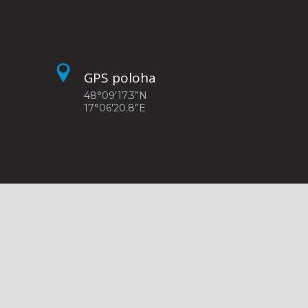
GPS poloha
48°09'17.3”N
17°06'20.8”E