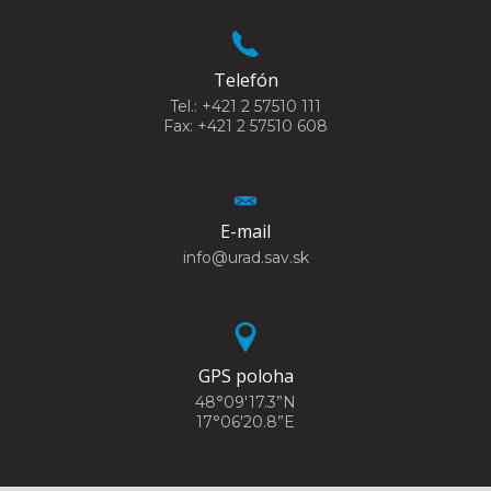
Telefón
Tel.: +421 2 57510 111
Fax: +421 2 57510 608
E-mail
info@urad.sav.sk
GPS poloha
48°09'17.3”N
17°06'20.8”E