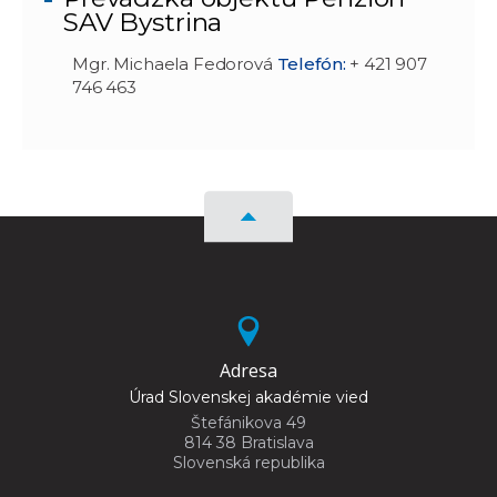
SAV Bystrina
Mgr. Michaela Fedorová
Telefón:
+ 421 907
746 463
Adresa
Úrad Slovenskej akadémie vied
Štefánikova 49
814 38 Bratislava
Slovenská republika