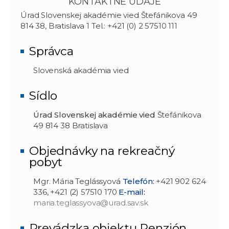
KONTAKTNÉ ÚDAJE
Úrad Slovenskej akadémie vied Štefánikova 49
814 38, Bratislava 1 Tel.: +421 (0) 2 57510 111
Správca
Slovenská akadémia vied
Sídlo
Úrad Slovenskej akadémie vied
Štefánikova
49 814 38 Bratislava
Objednávky na rekreačný
pobyt
Mgr. Mária Teglássyová
Telefón:
+421 902 624
336, +421 (2) 57510 170
E-mail:
maria.teglassyova@urad.sav.sk
Prevádzka objektu Penzión