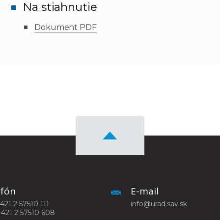
Na stiahnutie
Dokument PDF
efón
E-mail
+421 2 57510 111
info@urad.sav.sk
+421 2 57510 608