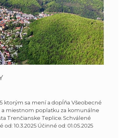
n
e
i
x
e
t
Y
25 ktorým sa mení a dopĺňa Všeobecné
ch a miestnom poplatku za komunálne
a Trenčianske Teplice. Schválené
é od: 10.3.2025 Účinné od: 01.05.2025