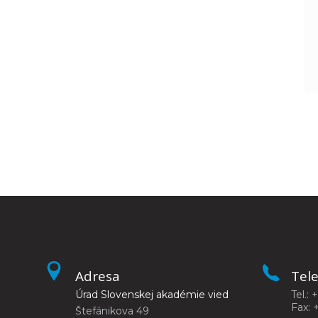
Adresa
Tel
Úrad Slovenskej akadémie vied
Tel.: 
Fax: 
Štefánikova 49