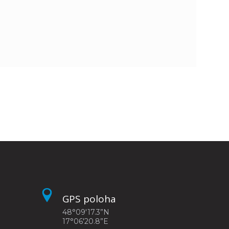
GPS poloha
48°09'17.3”N
17°06'20.8”E