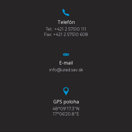
Telefón
Tel.: +421 2 57510 111
Fax: +421 2 57510 608
E-mail
info@urad.sav.sk
GPS poloha
48°09'17.3”N
17°06'20.8”E