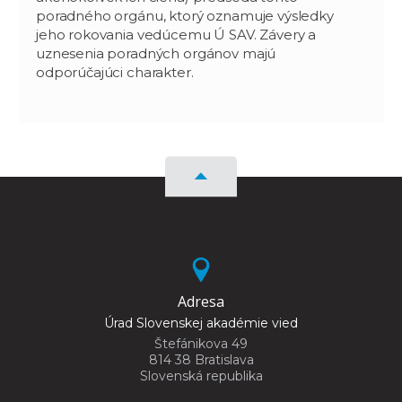
poradného orgánu, ktorý oznamuje výsledky
jeho rokovania vedúcemu Ú SAV. Závery a
uznesenia poradných orgánov majú
odporúčajúci charakter.
Adresa
Úrad Slovenskej akadémie vied
Štefánikova 49
814 38 Bratislava
Slovenská republika