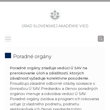
ÚRAD SLOVENSKEJ AKADÉMIE VIED
Poradné orgány
Poradné orgány zriaďuje vedúci Ú SAV na
prerokovanie úloh a záležitostí, ktorých
závažnosť vyžaduje kolektívne posúdenie
.
Posudzujú zásadné odborné otázky súvisiace s
činnosťou Ú SAV. Predsedov a členov poradných
orgánov menuje a odvoláva vedúci Ú SAV.
Poradné orgány zvoláva a program ich rokovania
určuje (z vlastného podnetu, podnetu
akéhokoľvek ich člena) predseda tohto