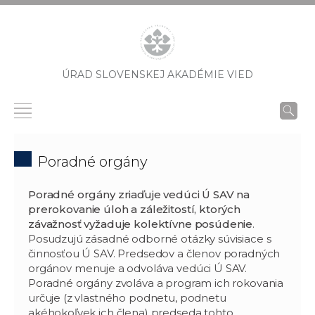
ÚRAD SLOVENSKEJ AKADÉMIE VIED
Poradné orgány
Poradné orgány zriaďuje vedúci Ú SAV na
prerokovanie úloh a záležitostí, ktorých
závažnosť vyžaduje kolektívne posúdenie
.
Posudzujú zásadné odborné otázky súvisiace s
činnosťou Ú SAV. Predsedov a členov poradných
orgánov menuje a odvoláva vedúci Ú SAV.
Poradné orgány zvoláva a program ich rokovania
určuje (z vlastného podnetu, podnetu
akéhokoľvek ich člena) predseda tohto