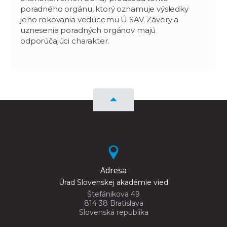
poradného orgánu, ktorý oznamuje výsledky
jeho rokovania vedúcemu Ú SAV. Závery a
uznesenia poradných orgánov majú
odporúčajúci charakter.
Adresa
Úrad Slovenskej akadémie vied
Štefánikova 49
814 38 Bratislava
Slovenská republika