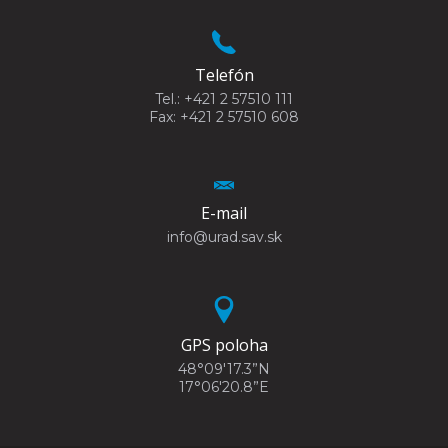
Telefón
Tel.: +421 2 57510 111
Fax: +421 2 57510 608
E-mail
info@urad.sav.sk
GPS poloha
48°09'17.3”N
17°06'20.8”E