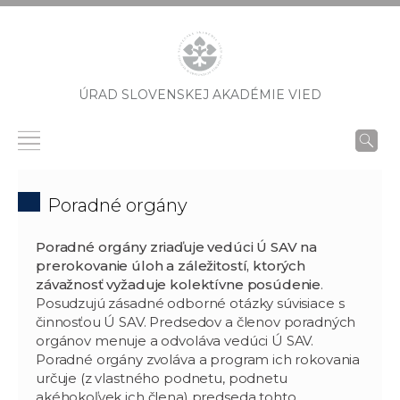
ÚRAD SLOVENSKEJ AKADÉMIE VIED
Poradné orgány
Poradné orgány zriaďuje vedúci Ú SAV na
prerokovanie úloh a záležitostí, ktorých
závažnosť vyžaduje kolektívne posúdenie
.
Posudzujú zásadné odborné otázky súvisiace s
činnosťou Ú SAV. Predsedov a členov poradných
orgánov menuje a odvoláva vedúci Ú SAV.
Poradné orgány zvoláva a program ich rokovania
určuje (z vlastného podnetu, podnetu
akéhokoľvek ich člena) predseda tohto