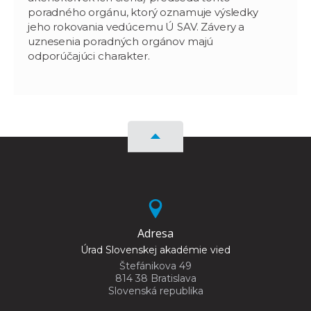
poradného orgánu, ktorý oznamuje výsledky
jeho rokovania vedúcemu Ú SAV. Závery a
uznesenia poradných orgánov majú
odporúčajúci charakter.
Adresa
Úrad Slovenskej akadémie vied
Štefánikova 49
814 38 Bratislava
Slovenská republika