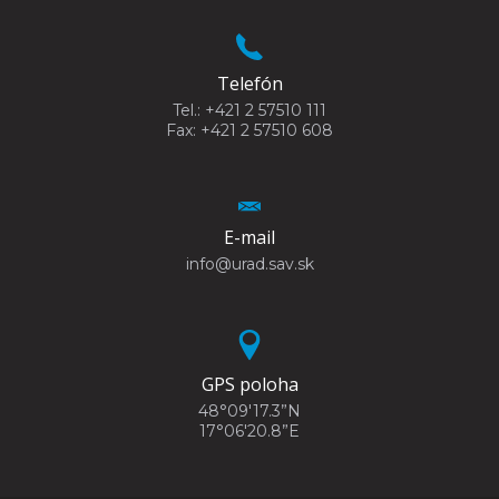
Telefón
Tel.: +421 2 57510 111
Fax: +421 2 57510 608
E-mail
info@urad.sav.sk
GPS poloha
48°09'17.3”N
17°06'20.8”E