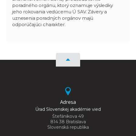
poradného orgánu, ktorý oznamuje výsledky
jeho rokovania vedúcemu Ú SAV. Závery a
uznesenia poradných orgánov majú
odporúčajúci charakter.
Adresa
Úrad Slovenskej akadémie vied
Štefánikova 49
814 38 Bratislava
Slovenská republika