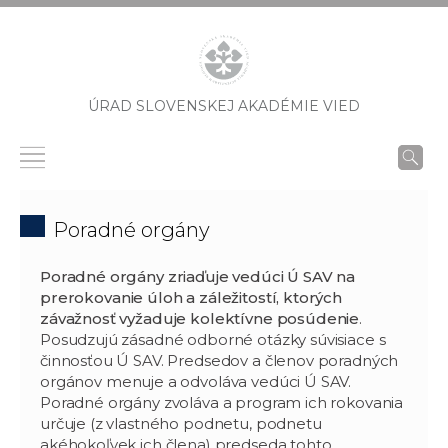
ÚRAD SLOVENSKEJ AKADÉMIE VIED
Poradné orgány
Poradné orgány zriaďuje vedúci Ú SAV na
prerokovanie úloh a záležitostí, ktorých
závažnosť vyžaduje kolektívne posúdenie
.
Posudzujú zásadné odborné otázky súvisiace s
činnosťou Ú SAV. Predsedov a členov poradných
orgánov menuje a odvoláva vedúci Ú SAV.
Poradné orgány zvoláva a program ich rokovania
určuje (z vlastného podnetu, podnetu
akéhokoľvek ich člena) predseda tohto