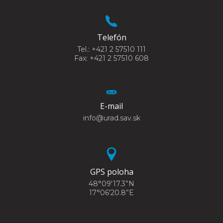
Telefón
Tel.: +421 2 57510 111
Fax: +421 2 57510 608
E-mail
info@urad.sav.sk
GPS poloha
48°09'17.3”N
17°06'20.8”E