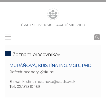
ÚRAD SLOVENSKEJ AKADÉMIE VIED
Zoznam pracovníkov
MURÁŇOVÁ, KRISTÍNA ING. MGR., PHD.
Referát podpory výskumu
E-mail:
kristina.muranova@urad.sav.sk
Tel.: 02/ 57510 169