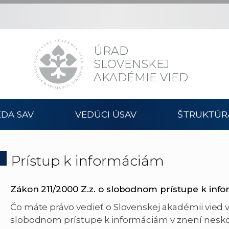
ÚRAD
SLOVENSKEJ
AKADÉMIE VIED
DA SAV
VEDÚCI ÚSAV
ŠTRUKTÚR
Prístup k informáciám
Zákon 211/2000 Z.z. o slobodnom prístupe k inf
Čo máte právo vedieť o Slovenskej akadémii vied v 
slobodnom prístupe k informáciám v znení nesko