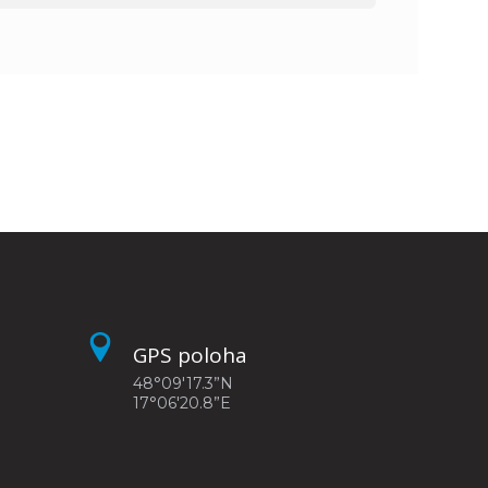
GPS poloha
48°09'17.3”N
17°06'20.8”E