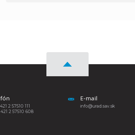
efón
E-mail
+421 2 57510 111
info@urad.sav.sk
+421 2 57510 608