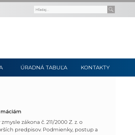
V
V
y
y
h
h
ľ
ľ
A
ÚRADNÁ TABUĽA
KONTAKTY
a
a
d
d
á
a
ormáciám
v
ť
zmysle zákona č. 211/2000 Z. z. o
rších predpisov. Podmienky, postup a
a
t