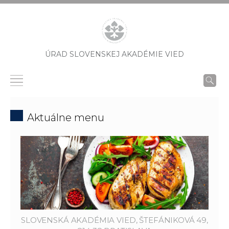
ÚRAD SLOVENSKEJ AKADÉMIE VIED
Aktuálne menu
SLOVENSKÁ AKADÉMIA VIED, ŠTEFÁNIKOVÁ 49,