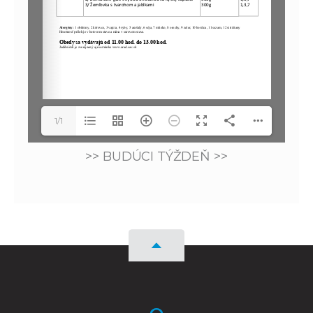
1/1
>> BUDÚCI TÝŽDEŇ >>