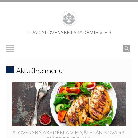
ÚRAD SLOVENSKEJ AKADÉMIE VIED
Aktuálne menu
SLOVENSKÁ AKADÉMIA VIED, ŠTEFÁNIKOVÁ 49,