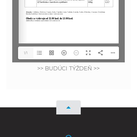
1/1
>> BUDÚCI TÝŽDEŇ >>