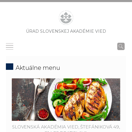
ÚRAD SLOVENSKEJ AKADÉMIE VIED
Aktuálne menu
SLOVENSKÁ AKADÉMIA VIED, ŠTEFÁNIKOVÁ 49,