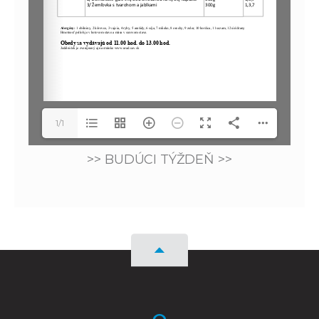
1/1
>> BUDÚCI TÝŽDEŇ >>