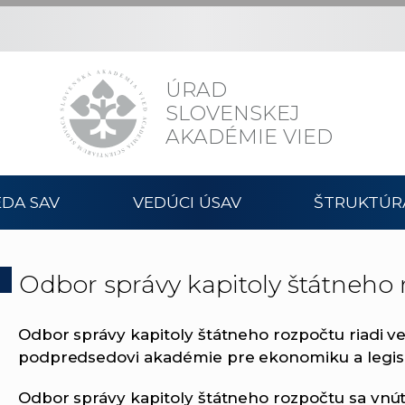
ÚRAD
SLOVENSKEJ
AKADÉMIE VIED
DA SAV
VEDÚCI ÚSAV
ŠTRUKTÚR
Odbor správy kapitoly štátneho
Odbor správy kapitoly štátneho rozpočtu riadi v
podpredsedovi akadémie pre ekonomiku a legisl
Odbor správy kapitoly štátneho rozpočtu sa vnút