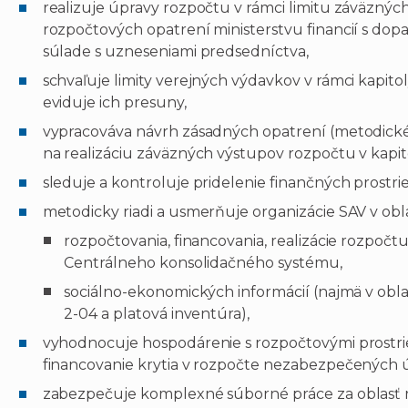
realizuje úpravy rozpočtu v rámci limitu záväzný
rozpočtových opatrení ministerstvu financií s d
súlade s uzneseniami predsedníctva,
schvaľuje limity verejných výdavkov v rámci kapito
eviduje ich presuny,
vypracováva návrh zásadných opatrení (metodické
na realizáciu záväzných výstupov rozpočtu v kapit
sleduje a kontroluje pridelenie finančných prostri
metodicky riadi a usmerňuje organizácie SAV v obla
rozpočtovania, financovania, realizácie rozpočt
Centrálneho konsolidačného systému,
sociálno-ekonomických informácií (najmä v obla
2-04 a platová inventúra),
vyhodnocuje hospodárenie s rozpočtovými prostrie
financovanie krytia v rozpočte nezabezpečených 
zabezpečuje komplexné súborné práce za oblasť r