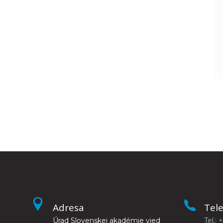
Adresa
Tel
Úrad Slovenskej akadémie vied
Tel.: 