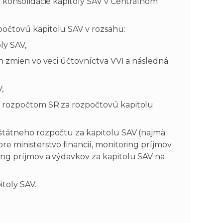
 konsolidácie kapitoly SAV v Centrálnom
počtovú kapitolu SAV v rozsahu:
ly SAV,
h zmien vo veci účtovníctva VVI a následná
,
m rozpočtom SR za rozpočtovú kapitolu
štátneho rozpočtu za kapitolu SAV (najmä
e ministerstvo financií, monitoring príjmov
ing príjmov a výdavkov za kapitolu SAV na
toly SAV.