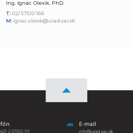
Ing. Ignác Olexík, PhD.
T:
02/ 57510 166
M:
ignac.olexik@urad.sav.sk
efón
E-mail
+421 2 57510 111
info@urad.sav.sk