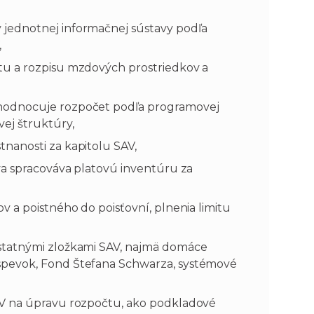
jednotnej informačnej sústavy podľa
,
tu a rozpisu mzdových prostriedkov a
hodnocuje rozpočet podľa programovej
ej štruktúry,
nanosti za kapitolu SAV,
va spracováva platovú inventúru za
 a poistného do poisťovní, plnenia limitu
statnými zložkami SAV, najmä domáce
spevok, Fond Štefana Schwarza, systémové
AV na úpravu rozpočtu, ako podkladové