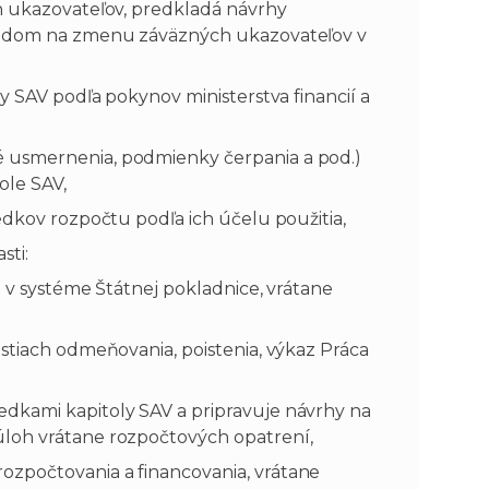
ch ukazovateľov, predkladá návrhy
opadom na zmenu záväzných ukazovateľov v
ly SAV podľa pokynov ministerstva financií a
 usmernenia, podmienky čerpania a pod.)
ole SAV,
edkov rozpočtu podľa ich účelu použitia,
sti:
u v systéme Štátnej pokladnice, vrátane
stiach odmeňovania, poistenia, výkaz Práca
dkami kapitoly SAV a pripravuje návrhy na
úloh vrátane rozpočtových opatrení,
ozpočtovania a financovania, vrátane