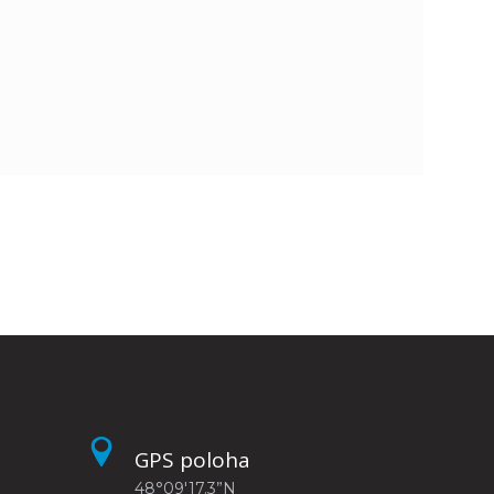
GPS poloha
48°09'17.3”N