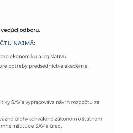
n
e
i
x
 vedúci odboru.
ČTU NAJMÄ:
e
t
re ekonomiku a legislatívu,
pre potreby predsedníctva akadémie.
itiky SAV a vypracováva návrh rozpočtu za
 záväzné úlohy schválené zákonom o štátnom
mné inštitúcie SAV a úrad,