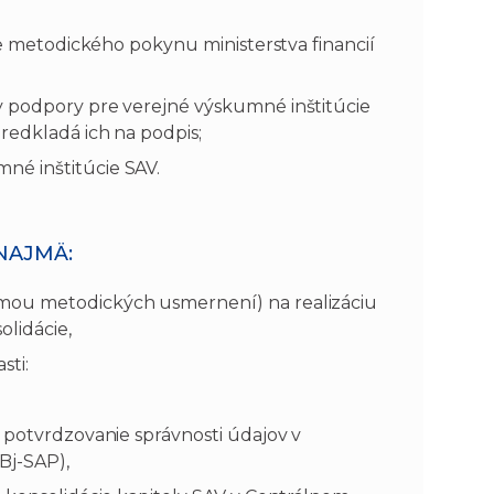
sle metodického pokynu ministerstva financií
y podpory pre verejné výskumné inštitúcie
redkladá ich na podpis;
né inštitúcie SAV.
NAJMÄ:
rmou metodických usmernení) na realizáciu
lidácie,
sti:
 potvrdzovanie správnosti údajov v
Bj-SAP),