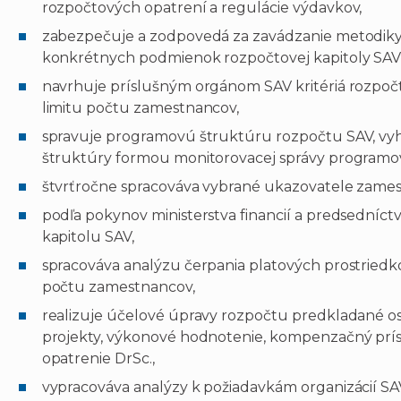
rozpočtových opatrení a regulácie výdavkov,
zabezpečuje a zodpovedá za zavádzanie metodiky 
konkrétnych podmienok rozpočtovej kapitoly SAV
navrhuje príslušným orgánom SAV kritériá rozpoč
limitu počtu zamestnancov,
spravuje programovú štruktúru rozpočtu SAV, vy
štruktúry formou monitorovacej správy programov
štvrťročne spracováva vybrané ukazovatele zamest
podľa pokynov ministerstva financií a predsedníct
kapitolu SAV,
spracováva analýzu čerpania platových prostriedkov
počtu zamestnancov,
realizuje účelové úpravy rozpočtu predkladané o
projekty, výkonové hodnotenie, kompenzačný prí
opatrenie DrSc.,
vypracováva analýzy k požiadavkám organizácií S