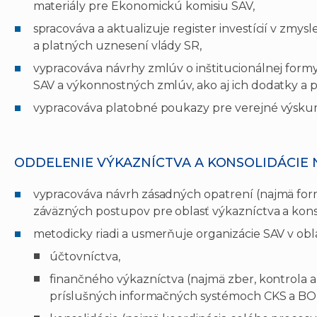
materiály pre Ekonomickú komisiu SAV,
spracováva a aktualizuje register investícií v zmy
a platných uznesení vlády SR,
vypracováva návrhy zmlúv o inštitucionálnej form
SAV a výkonnostných zmlúv, ako aj ich dodatky a p
vypracováva platobné poukazy pre verejné výskum
ODDELENIE VÝKAZNÍCTVA A KONSOLIDÁCIE 
vypracováva návrh zásadných opatrení (najmä fo
záväzných postupov pre oblasť výkazníctva a konso
metodicky riadi a usmerňuje organizácie SAV v obla
účtovníctva,
finančného výkazníctva (najmä zber, kontrola a
príslušných informačných systémoch CKS a BO