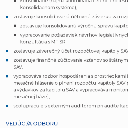
konsolidácie (najmä koordinácia celého procesu
konsolidačnom systéme),
zostavuje konsolidovanú účtovnú závierku za roz
zostavuje konsolidovanú výročnú správu kapito
vypracovanie požiadaviek návrhov legislatívnyc
konzultácia s MF SR,
zostavuje záverečný účet rozpočtovej kapitoly SAV
zostavuje finančné zúčtovanie vzťahov so štátny
SAV,
vypracováva rozbor hospodárenia s prostriedkami 
mesačné hlásenie o plnení rozpočtu kapitoly SAV pr
a výdavkov za kapitolu SAV a vypracováva monitor
mesačnej báze),
spolupracuje s externým audítorom pri audite kapi
VEDÚCI/A ODBORU