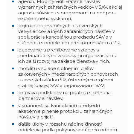
agendu Mobility Visit, vrátane návštev
významných zahraničných vedcov v SAV, ako aj
agendu súvisiacu s programami na podporu
excelentného výskumu,
prijímanie zahraničných a slovenských
veľvyslancov a iných zahraničných návštev v
spolupráci s kanceláriou predsedu SAV a v
súčinnosti s oddelením pre komunikáciu a PR,
budovanie a prehlbovanie vzťahov s
medzinárodnými vedeckými organizáciami a
ich ďalší rozvoj na základe členstva v nich,
mobilitu v súlade s plnením cieľov
zakotvených v medzinárodných dohovoroch
uzavretých vládou SR, ústrednými orgánmi
štátnej správy, SAV a organizáciami SAV,
príprava podkladov na prijatia a stretnutia
partnerov a návštev,
v súčinnosti so kanceláriou predsedu
akadémie plnenie protokolu zahraničných
návštev a prijatí,
ďalšie úlohy v rozsahu náplne činností
oddelenia podľa pokynov vedúceho odboru.