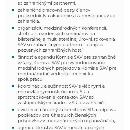
so zahraničnými partnermi,
zahraničné pracovné cesty členov
predsedníctva akadémie a zamestnancov do
zahraničia,
organizáciu medzinárodných konferencií,
stretnutí a vedeckých seminárov na
bilaterálnej a multilaterálnej úrovni, rokovania
SAV so zahraničnými partnermi a prijatia
pozvaných zahraničných hostí,
činnosť a agendu Komisie SAV pre zahraničné
vzťahy, Komisie SAV pre vyhodnocovanie
medzinárodných projektov a Komisie SAV pre
medzinárodnú vedecko-technickú
spoluprácu,
koordináciu a súčinnosť SAV s vládnymi a
mimovládnymi inštitúciami v SR a
sprostredkovanie kontaktov SAV so
zastupiteľskými úradmi v SR a v zahraničí,
evidenciu národných komitétov SR a prípravu
podkladov pre úhradu ich členských
príspevkov v medzinárodných organizáciách,
agendu členstva SAV v medzinárodných