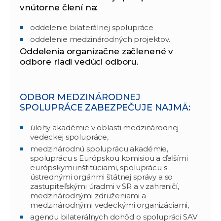
vnútorne člení na:
oddelenie bilaterálnej spolupráce
oddelenie medzinárodných projektov.
Oddelenia organizačne začlenené v
odbore riadi vedúci odboru.
ODBOR MEDZINÁRODNEJ
SPOLUPRÁCE ZABEZPEČUJE NAJMÄ:
úlohy akadémie v oblasti medzinárodnej
vedeckej spolupráce,
medzinárodnú spoluprácu akadémie,
spoluprácu s Európskou komisiou a ďalšími
európskymi inštitúciami, spoluprácu s
ústrednými orgánmi štátnej správy a so
zastupiteľskými úradmi v SR a v zahraničí,
medzinárodnými združeniami a
medzinárodnými vedeckými organizáciami,
agendu bilaterálnych dohôd o spolupráci SAV