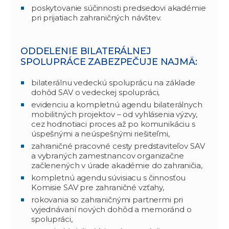
poskytovanie súčinnosti predsedovi akadémie
pri prijatiach zahraničných návštev.
ODDELENIE BILATERÁLNEJ
SPOLUPRÁCE ZABEZPEČUJE NAJMÄ:
bilaterálnu vedeckú spoluprácu na základe
dohôd SAV o vedeckej spolupráci,
evidenciu a kompletnú agendu bilaterálnych
mobilitných projektov – od vyhlásenia výzvy,
cez hodnotiaci proces až po komunikáciu s
úspešnými a neúspešnými riešiteľmi,
zahraničné pracovné cesty predstaviteľov SAV
a vybraných zamestnancov organizačne
začlenených v úrade akadémie do zahraničia,
kompletnú agendu súvisiacu s činnosťou
Komisie SAV pre zahraničné vzťahy,
rokovania so zahraničnými partnermi pri
vyjednávaní nových dohôd a memoránd o
spolupráci,