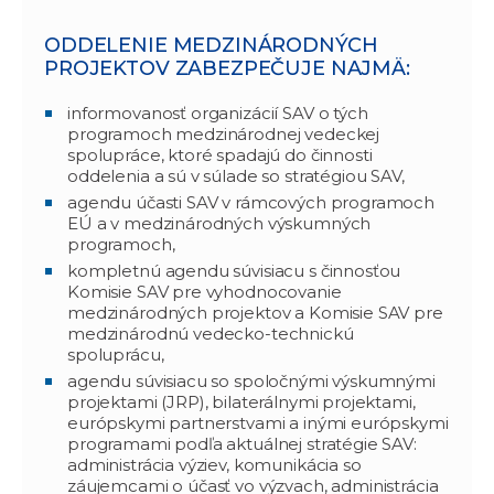
ODDELENIE MEDZINÁRODNÝCH
PROJEKTOV ZABEZPEČUJE NAJMÄ:
informovanosť organizácií SAV o tých
programoch medzinárodnej vedeckej
spolupráce, ktoré spadajú do činnosti
oddelenia a sú v súlade so stratégiou SAV,
agendu účasti SAV v rámcových programoch
EÚ a v medzinárodných výskumných
programoch,
kompletnú agendu súvisiacu s činnosťou
Komisie SAV pre vyhodnocovanie
medzinárodných projektov a Komisie SAV pre
medzinárodnú vedecko-technickú
spoluprácu,
agendu súvisiacu so spoločnými výskumnými
projektami (JRP), bilaterálnymi projektami,
európskymi partnerstvami a inými európskymi
programami podľa aktuálnej stratégie SAV:
administrácia výziev, komunikácia so
záujemcami o účasť vo výzvach, administrácia