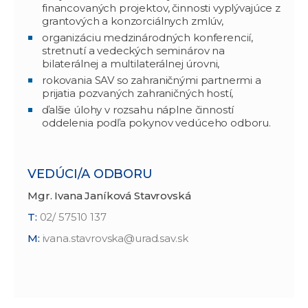
financovaných projektov, činnosti vyplývajúce z
grantových a konzorciálnych zmlúv,
organizáciu medzinárodných konferencií,
stretnutí a vedeckých seminárov na
bilaterálnej a multilaterálnej úrovni,
rokovania SAV so zahraničnými partnermi a
prijatia pozvaných zahraničných hostí,
ďalšie úlohy v rozsahu náplne činností
oddelenia podľa pokynov vedúceho odboru.
VEDÚCI/A ODBORU
Mgr. Ivana Janíková Stavrovská
T:
02/ 57510 137
M:
ivana.stavrovska@urad.sav.sk