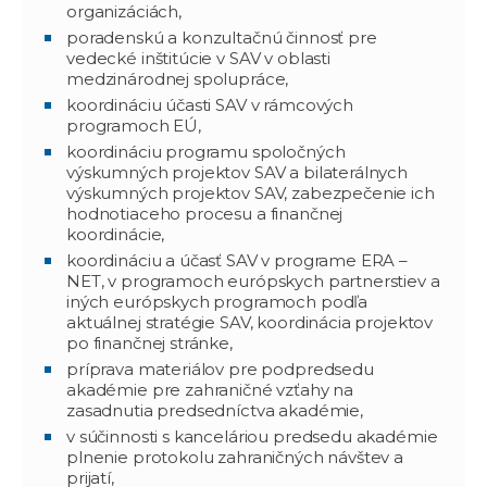
organizáciách,
poradenskú a konzultačnú činnosť pre
vedecké inštitúcie v SAV v oblasti
medzinárodnej spolupráce,
koordináciu účasti SAV v rámcových
programoch EÚ,
koordináciu programu spoločných
výskumných projektov SAV a bilaterálnych
výskumných projektov SAV, zabezpečenie ich
hodnotiaceho procesu a finančnej
koordinácie,
koordináciu a účasť SAV v programe ERA –
NET, v programoch európskych partnerstiev a
iných európskych programoch podľa
aktuálnej stratégie SAV, koordinácia projektov
po finančnej stránke,
príprava materiálov pre podpredsedu
akadémie pre zahraničné vzťahy na
zasadnutia predsedníctva akadémie,
v súčinnosti s kanceláriou predsedu akadémie
plnenie protokolu zahraničných návštev a
prijatí,