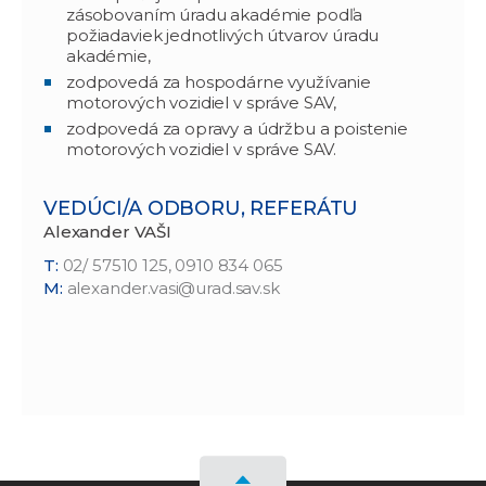
zásobovaním úradu akadémie podľa
požiadaviek jednotlivých útvarov úradu
akadémie,
zodpovedá za hospodárne využívanie
motorových vozidiel v správe SAV,
zodpovedá za opravy a údržbu a poistenie
motorových vozidiel v správe SAV.
VEDÚCI/A ODBORU, REFERÁTU
Alexander
VAŠI
T:
02/ 57510 125, 0910 834 065
M:
alexander.vasi@urad.sav.sk