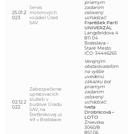
priamym
Servis
zadaním
25.01.2
motorových
oslovený
023
vozidiel Úrad
uchádzač:
SAV
František Partl
UNIVERZÁL
Langsfeldova 4
811 04
Bratislava –
Staré Mesto
IČO: 34446265
Verejným
obstarávateľom
na vyššie
uvedenú
zákazku bol
priamym
Zabezpečenie
zadaním
upratovacích
oslovený
služieb v
02.12.2
uchádzač:
budove Úradu
022
Iveta
SAV, na
Drobnicová –
Štefánikovej ul.
LOTO
49 v Bratislave
Znievska
3060/8
851 06