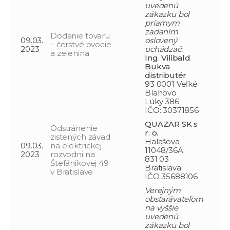
uvedenú
zákazku bol
priamym
zadaním
Dodanie tovaru
09.03.
oslovený
– čerstvé ovocie
2023
uchádzač:
a zelenina
Ing. Vilibald
Bukva
distributér
93 0001 Veľké
Blahovo
Lúky 386
IČO: 30371856
QUAZAR SK s
Odstránenie
r. o.
zistených závad
Halašova
09.03.
na elektrickej
11048/36A
2023
rozvodni na
831 03
Štefánikovej 49
Bratislava
v Bratislave
IČO 35688106
Verejným
obstarávateľom
na vyššie
uvedenú
zákazku bol