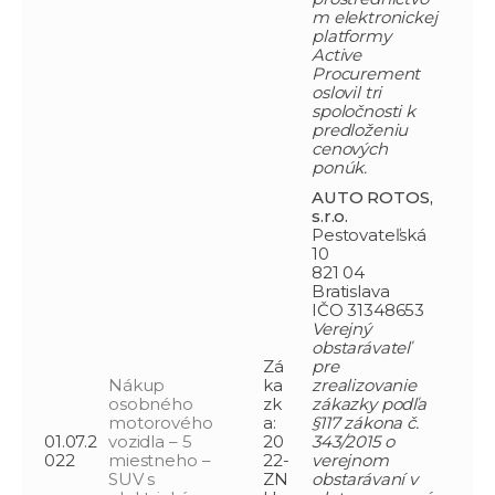
m elektronickej
platformy
Active
Procurement
oslovil tri
spoločnosti k
predloženiu
cenových
ponúk.
AUTO ROTOS,
s.r.o.
Pestovateľská
10
821 04
Bratislava
IČO 31348653
Verejný
obstarávateľ
Zá
pre
Nákup
ka
zrealizovanie
osobného
zk
zákazky podľa
motorového
a:
§117 zákona č.
01.07.2
vozidla – 5
20
343/2015 o
022
miestneho –
22-
verejnom
SUV s
ZN
obstarávaní v