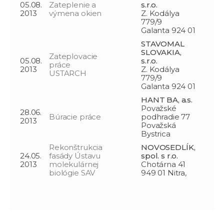
05.08.
Zateplenie a
s.r.o.
2013
výmena okien
Z. Kodálya
779/9
Galanta 924 01
STAVOMAL
SLOVAKIA,
Zateplovacie
05.08.
s.r.o.
práce
2013
Z. Kodálya
USTARCH
779/9
Galanta 924 01
HANT BA, a.s.
Považské
28.06.
Búracie práce
podhradie 77
2013
Považská
Bystrica
Rekonštrukcia
NOVOSEDLÍK,
24.05.
fasády Ústavu
spol. s r.o.
2013
molekulárnej
Chotárna 41
biológie SAV
949 01 Nitra,