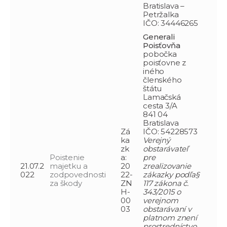
Bratislava –
Petržalka
IČO: 34446265
Generali
Poisťovňa
pobočka
poisťovne z
iného
členského
štátu
Lamačská
cesta 3/A
841 04
Bratislava
Zá
IČO: 54228573
ka
Verejný
zk
obstarávateľ
Poistenie
a:
pre
21.07.2
majetku a
20
zrealizovanie
022
zodpovednosti
22-
zákazky podľa§
za škody
ZN
117 zákona č.
H-
343/2015 o
00
verejnom
03
obstarávaní v
platnom znení
prostredníctvo