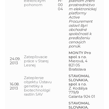
elektrickým
H-
platnom znení
pohonom
00
prostredníctvo
04
m elektronickej
platformy
Active
Procurement
oslovil štyri
obchodné
spoločnosti k
predloženiu
cenových
ponúk.
MONTY Pro
Zatepľovacie
spol. s r.o.
24.09.
práce v Starej
Mierová, 4
2013
Lesnej
821 05
Bratislava
STAVOMAL
Zateplenie
SLOVAKIA,
objektu Ústavu
16.08.
spol. s r.o.
genetiky a
2013
Z. Kodálya
biotechnológií
779/9
rastlín SAV
Galanta 924 01
STAVOMAL
SLOVAKIA,