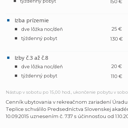
týždenný pobyt
150 €
Izba prízemie
25 €
dve lôžka noc/deň
týždenný pobyt
130 €
Izby č.3 až č.8
20 €
dve lôžka noc/deň
týždenný pobyt
110 €
Nástup v sobotu po 15,00 hod., ukončenie pobytu v sobo
Cenník ubytovania v rekreačnom zariadení Úradu
Teplice schválilo Predsedníctva Slovenskej akadé
10.09.2015 uznesením č. 737 s účinnosťou od 1.10.20