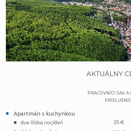
AKTUÁLNY C
PRACOVNÍCI SAV A
PRÍSLUŠNÍC
Apartmán s kuchynkou
25 €
dve lôžka noc/deň