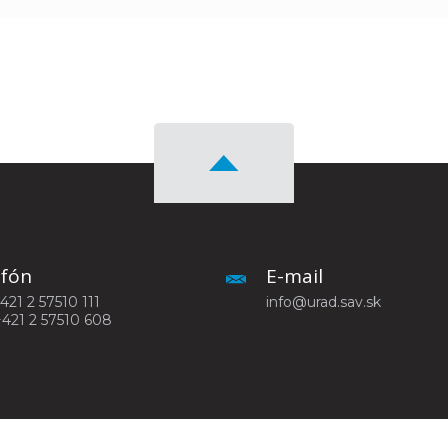
efón
E-mail
+421 2 57510 111
info@urad.sav.sk
+421 2 57510 608