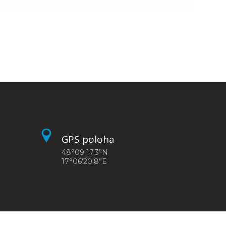
GPS poloha
48°09'17.3”N
17°06'20.8”E