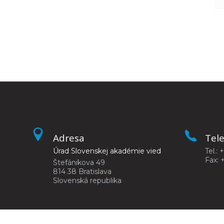
Adresa
Tel
Úrad Slovenskej akadémie vied
Tel.: 
Fax: 
Štefánikova 49
814 38 Bratislava
Slovenská republika