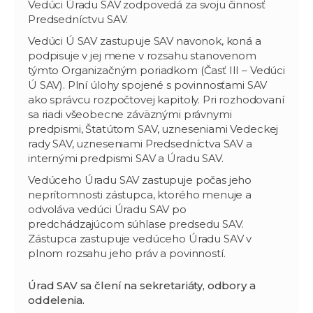
Vedúci Úradu SAV zodpovedá za svoju činnosť
Predsedníctvu SAV.
Vedúci Ú SAV zastupuje SAV navonok, koná a
podpisuje v jej mene v rozsahu stanovenom
týmto Organizačným poriadkom (Časť III – Vedúci
Ú SAV). Plní úlohy spojené s povinnosťami SAV
ako správcu rozpočtovej kapitoly. Pri rozhodovaní
sa riadi všeobecne záväznými právnymi
predpismi, Štatútom SAV, uzneseniami Vedeckej
rady SAV, uzneseniami Predsedníctva SAV a
internými predpismi SAV a Úradu SAV.
Vedúceho Úradu SAV zastupuje počas jeho
neprítomnosti zástupca, ktorého menuje a
odvoláva vedúci Úradu SAV po
predchádzajúcom súhlase predsedu SAV.
Zástupca zastupuje vedúceho Úradu SAV v
plnom rozsahu jeho práv a povinností.
Úrad SAV sa člení na sekretariáty, odbory a
oddelenia.