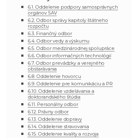
6.1.
Oddelenie podpory samosprávnych
orgánov SAV
6.2. Odbor správy kapitoly štátneho
rozpočtu
6.3. Finančný odbor
6.4. Odbor vedy a výskumu
6.5. Odbor medzinárodnej spolupráce
6.6. Odbor informačných technológií
6.7. Odbor prevádzky a verejného
obstarávania
6.8. Oddelenie hovorcu
6.9. Oddelenie pre komunikáciu a PR
6.10. Oddelenie vzdelávania a
doktorandského štúdia
6.11. Personálny odbor
6.12. Právny odbor
6.13.
Oddelenie
dopravy
6.14. Oddelenie stravovania
6.15. Oddelenie kvality a rozvoja