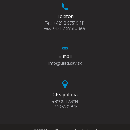
Telefón
Tel.: +421 2 57510 111
Fax: +421 2 57510 608
E-mail
info@urad.sav.sk
GPS poloha
48°09'17.3”N
17°06'20.8”E