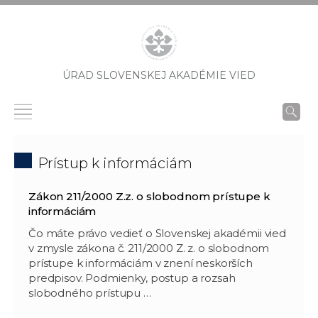
ÚRAD SLOVENSKEJ AKADÉMIE VIED
Prístup k informáciám
Zákon 211/2000 Z.z. o slobodnom prístupe k
informáciám
Čo máte právo vedieť o Slovenskej akadémii vied
v zmysle zákona č. 211/2000 Z. z. o slobodnom
prístupe k informáciám v znení neskorších
predpisov. Podmienky, postup a rozsah
slobodného prístupu …