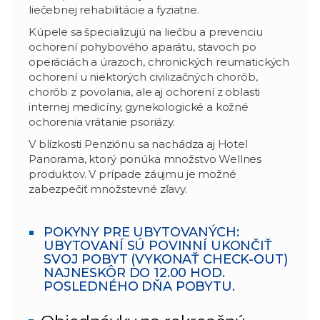
liečebnej rehabilitácie a fyziatrie.
Kúpele sa špecializujú na liečbu a prevenciu
ochorení pohybového aparátu, stavoch po
operáciách a úrazoch, chronických reumatických
ochorení u niektorých civilizačných chorôb,
chorôb z povolania, ale aj ochorení z oblasti
internej medicíny, gynekologické a kožné
ochorenia vrátanie psoriázy.
V blízkosti Penziónu sa nachádza aj Hotel
Panorama, ktorý ponúka množstvo Wellnes
produktov. V prípade záujmu je možné
zabezpečiť množstevné zľavy.
POKYNY PRE UBYTOVANÝCH:
UBYTOVANÍ SÚ POVINNÍ UKONČIŤ
SVOJ POBYT (VYKONAŤ CHECK-OUT)
NAJNESKÔR DO 12.00 HOD.
POSLEDNÉHO DŇA POBYTU.