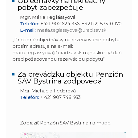
Objednávky na rekreačný
pobyt zabezpečuje
Mgr. Mária Teglássyová
Telefón:
+421 902 624 336, +421 (2) 57510 170
E-mail:
maria.teglassyova@urad.sav.sk
„Prípadné objednávky na rezervovanie pobytu
prosím adresuje na e-mail:
maria.teglassyova@urad.sav.sk
najneskôr týždeň
pred požadovanou rezerváciou pobytu“
Za prevádzku objektu Penzión
SAV Bystrina zodpovedá
Mgr. Michaela Fedorová
Telefón:
+ 421 907 746 463
Zobraziť Penzión SAV Bystrina na
mape
.