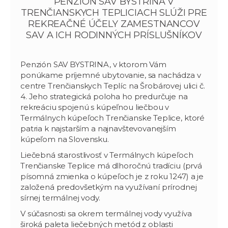
PENZIÓN SAV BYSTRINA V
TRENČIANSKYCH TEPLICIACH SLÚŽI PRE
REKREAČNÉ ÚČELY ZAMESTNANCOV
SAV A ICH RODINNÝCH PRÍSLUŠNÍKOV
Penzión SAV BYSTRINA, v ktorom Vám
ponúkame príjemné ubytovanie, sa nachádza v
centre Trenčianskych Teplíc na Šrobárovej ulici č.
4. Jeho strategická poloha ho predurčuje na
rekreáciu spojenú s kúpeľnou liečbou v
Termálnych kúpeľoch Trenčianske Teplice, ktoré
patria k najstarším a najnavštevovanejším
kúpeľom na Slovensku.
Liečebná starostlivosť v Termálnych kúpeľoch
Trenčianske Teplice má dlhoročnú tradíciu (prvá
písomná zmienka o kúpeľoch je z roku 1247) a je
založená predovšetkým na využívaní prírodnej
sírnej termálnej vody.
V súčasnosti sa okrem termálnej vody využíva
široká paleta liečebných metód z oblasti