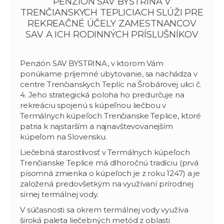
PENZIÓN SAV BYSTRINA V
TRENČIANSKYCH TEPLICIACH SLÚŽI PRE
REKREAČNÉ ÚČELY ZAMESTNANCOV
SAV A ICH RODINNÝCH PRÍSLUŠNÍKOV
Penzión SAV BYSTRINA, v ktorom Vám
ponúkame príjemné ubytovanie, sa nachádza v
centre Trenčianskych Teplíc na Šrobárovej ulici č.
4. Jeho strategická poloha ho predurčuje na
rekreáciu spojenú s kúpeľnou liečbou v
Termálnych kúpeľoch Trenčianske Teplice, ktoré
patria k najstarším a najnavštevovanejším
kúpeľom na Slovensku.
Liečebná starostlivosť v Termálnych kúpeľoch
Trenčianske Teplice má dlhoročnú tradíciu (prvá
písomná zmienka o kúpeľoch je z roku 1247) a je
založená predovšetkým na využívaní prírodnej
sírnej termálnej vody.
V súčasnosti sa okrem termálnej vody využíva
široká paleta liečebných metód z oblasti