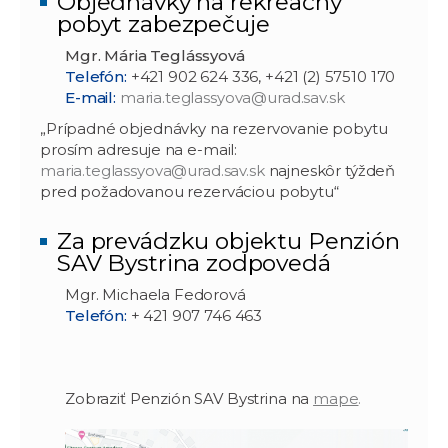
Objednávky na rekreačný
pobyt zabezpečuje
Mgr. Mária Teglássyová
Telefón:
+421 902 624 336, +421 (2) 57510 170
E-mail:
maria.teglassyova@urad.sav.sk
„Prípadné objednávky na rezervovanie pobytu
prosím adresuje na e-mail:
maria.teglassyova@urad.sav.sk
najneskôr týždeň
pred požadovanou rezerváciou pobytu“
Za prevádzku objektu Penzión
SAV Bystrina zodpovedá
Mgr. Michaela Fedorová
Telefón:
+ 421 907 746 463
Zobraziť Penzión SAV Bystrina na
mape
.