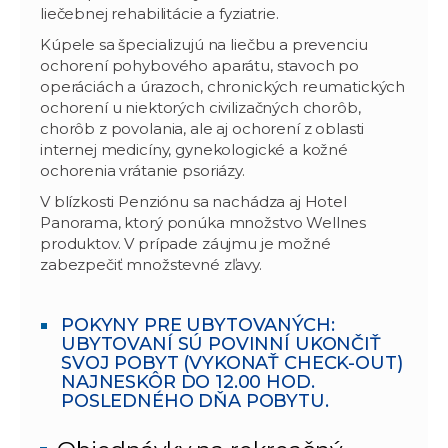
liečebnej rehabilitácie a fyziatrie.
Kúpele sa špecializujú na liečbu a prevenciu
ochorení pohybového aparátu, stavoch po
operáciách a úrazoch, chronických reumatických
ochorení u niektorých civilizačných chorôb,
chorôb z povolania, ale aj ochorení z oblasti
internej medicíny, gynekologické a kožné
ochorenia vrátanie psoriázy.
V blízkosti Penziónu sa nachádza aj Hotel
Panorama, ktorý ponúka množstvo Wellnes
produktov. V prípade záujmu je možné
zabezpečiť množstevné zľavy.
POKYNY PRE UBYTOVANÝCH:
UBYTOVANÍ SÚ POVINNÍ UKONČIŤ
SVOJ POBYT (VYKONAŤ CHECK-OUT)
NAJNESKÔR DO 12.00 HOD.
POSLEDNÉHO DŇA POBYTU.