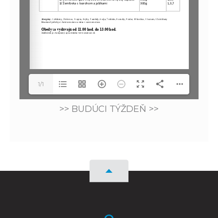
1/1
>> BUDÚCI TÝŽDEŇ >>