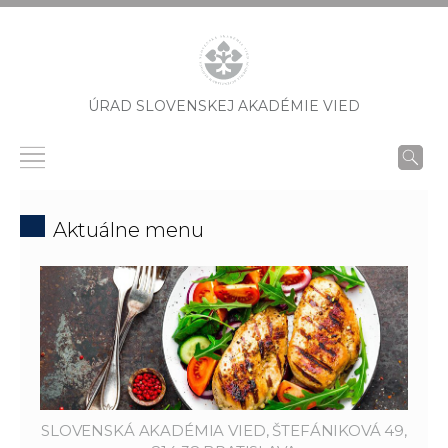
ÚRAD SLOVENSKEJ AKADÉMIE VIED
Aktuálne menu
SLOVENSKÁ AKADÉMIA VIED, ŠTEFÁNIKOVÁ 49,