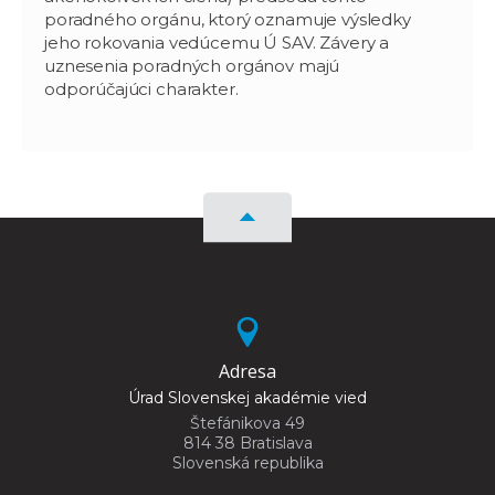
poradného orgánu, ktorý oznamuje výsledky
jeho rokovania vedúcemu Ú SAV. Závery a
uznesenia poradných orgánov majú
odporúčajúci charakter.
Adresa
Úrad Slovenskej akadémie vied
Štefánikova 49
814 38 Bratislava
Slovenská republika