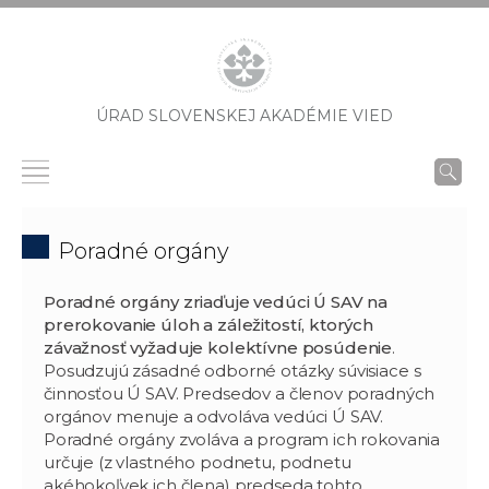
ÚRAD SLOVENSKEJ AKADÉMIE VIED
Poradné orgány
Poradné orgány zriaďuje vedúci Ú SAV na
prerokovanie úloh a záležitostí, ktorých
závažnosť vyžaduje kolektívne posúdenie
.
Posudzujú zásadné odborné otázky súvisiace s
činnosťou Ú SAV. Predsedov a členov poradných
orgánov menuje a odvoláva vedúci Ú SAV.
Poradné orgány zvoláva a program ich rokovania
určuje (z vlastného podnetu, podnetu
akéhokoľvek ich člena) predseda tohto