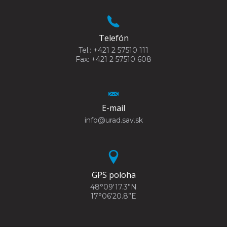
Telefón
Tel.: +421 2 57510 111
Fax: +421 2 57510 608
E-mail
info@urad.sav.sk
GPS poloha
48°09'17.3”N
17°06'20.8”E