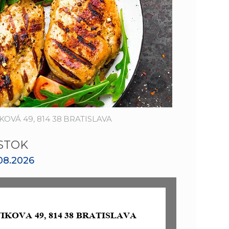
n
e
i
x
e
t
OVÁ 49, 814 38 BRATISLAVA
STOK
.08.2026