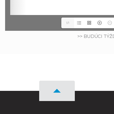
1/1
>> BUDÚCI TÝŽ