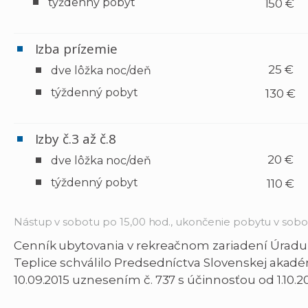
týždenný pobyt
150 €
Izba prízemie
25 €
dve lôžka noc/deň
týždenný pobyt
130 €
Izby č.3 až č.8
20 €
dve lôžka noc/deň
týždenný pobyt
110 €
Nástup v sobotu po 15,00 hod., ukončenie pobytu v sobo
Cenník ubytovania v rekreačnom zariadení Úradu
Teplice schválilo Predsedníctva Slovenskej akadé
10.09.2015 uznesením č. 737 s účinnosťou od 1.10.20