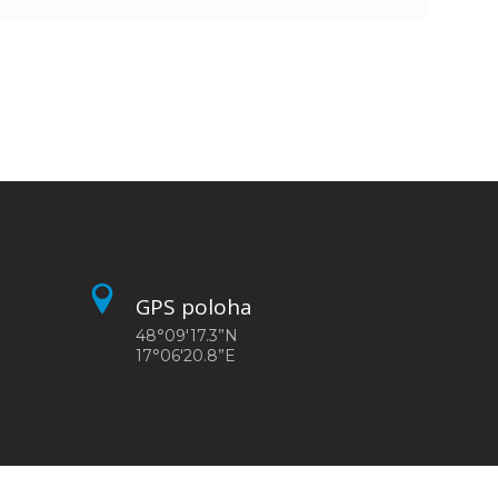
GPS poloha
48°09'17.3”N
17°06'20.8”E