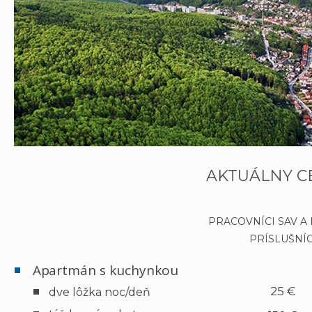
AKTUÁLNY C
PRACOVNÍCI SAV A
PRÍSLUŠNÍC
Apartmán s kuchynkou
25 €
dve lôžka noc/deň