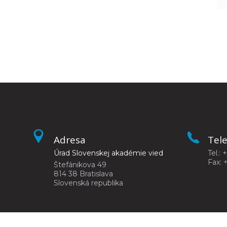
Adresa
Tel
Úrad Slovenskej akadémie vied
Tel.: 
Fax: 
Štefánikova 49
814 38 Bratislava
Slovenská republika