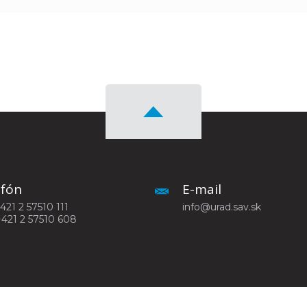
efón
E-mail
+421 2 57510 111
info@urad.sav.sk
+421 2 57510 608