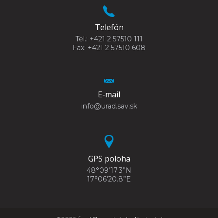
Telefón
Tel.: +421 2 57510 111
Fax: +421 2 57510 608
E-mail
info@urad.sav.sk
GPS poloha
48°09'17.3”N
17°06'20.8”E