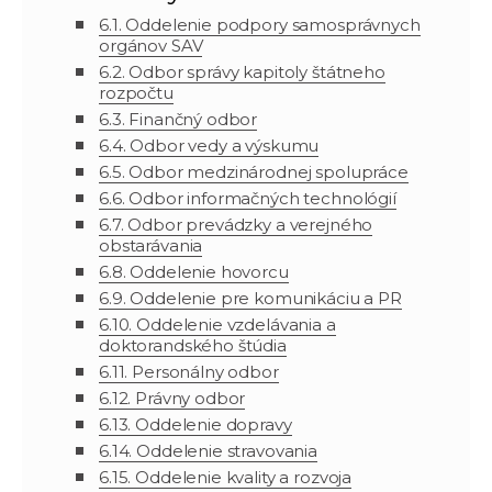
6.1.
Oddelenie podpory samosprávnych
orgánov SAV
6.2. Odbor správy kapitoly štátneho
rozpočtu
6.3. Finančný odbor
6.4. Odbor vedy a výskumu
6.5. Odbor medzinárodnej spolupráce
6.6. Odbor informačných technológií
6.7. Odbor prevádzky a verejného
obstarávania
6.8. Oddelenie hovorcu
6.9. Oddelenie pre komunikáciu a PR
6.10. Oddelenie vzdelávania a
doktorandského štúdia
6.11. Personálny odbor
6.12. Právny odbor
6.13.
Oddelenie
dopravy
6.14. Oddelenie stravovania
6.15. Oddelenie kvality a rozvoja