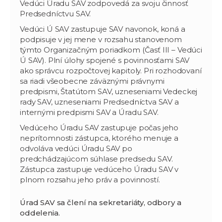
Vedúci Úradu SAV zodpovedá za svoju činnosť
Predsedníctvu SAV.
Vedúci Ú SAV zastupuje SAV navonok, koná a
podpisuje v jej mene v rozsahu stanovenom
týmto Organizačným poriadkom (Časť III – Vedúci
Ú SAV). Plní úlohy spojené s povinnosťami SAV
ako správcu rozpočtovej kapitoly. Pri rozhodovaní
sa riadi všeobecne záväznými právnymi
predpismi, Štatútom SAV, uzneseniami Vedeckej
rady SAV, uzneseniami Predsedníctva SAV a
internými predpismi SAV a Úradu SAV.
Vedúceho Úradu SAV zastupuje počas jeho
neprítomnosti zástupca, ktorého menuje a
odvoláva vedúci Úradu SAV po
predchádzajúcom súhlase predsedu SAV.
Zástupca zastupuje vedúceho Úradu SAV v
plnom rozsahu jeho práv a povinností.
Úrad SAV sa člení na sekretariáty, odbory a
oddelenia.