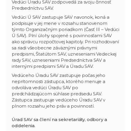
Vedúci Úradu SAV zodpovedá za svoju činnosť
Predsedníctvu SAV.
Vedúci Ú SAV zastupuje SAV navonok, koná a
podpisuje v jej mene v rozsahu stanovenom
týmto Organizačným poriadkom (Časť III – Vedúci
Ú SAV). Plní úlohy spojené s povinnosťami SAV
ako správcu rozpočtovej kapitoly. Pri rozhodovaní
sa riadi všeobecne záväznými právnymi
predpismi, Štatútom SAV, uzneseniami Vedeckej
rady SAV, uzneseniami Predsedníctva SAV a
internými predpismi SAV a Úradu SAV.
Vedúceho Úradu SAV zastupuje počas jeho
neprítomnosti zástupca, ktorého menuje a
odvoláva vedúci Úradu SAV po
predchádzajúcom súhlase predsedu SAV.
Zástupca zastupuje vedúceho Úradu SAV v
plnom rozsahu jeho práv a povinností.
Úrad SAV sa člení na sekretariáty, odbory a
oddelenia.