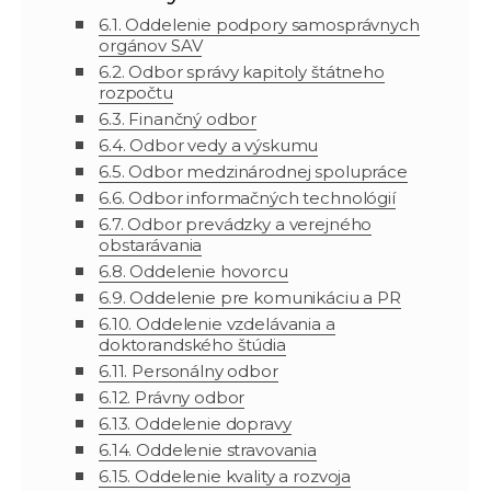
6.1.
Oddelenie podpory samosprávnych
orgánov SAV
6.2. Odbor správy kapitoly štátneho
rozpočtu
6.3. Finančný odbor
6.4. Odbor vedy a výskumu
6.5. Odbor medzinárodnej spolupráce
6.6. Odbor informačných technológií
6.7. Odbor prevádzky a verejného
obstarávania
6.8. Oddelenie hovorcu
6.9. Oddelenie pre komunikáciu a PR
6.10. Oddelenie vzdelávania a
doktorandského štúdia
6.11. Personálny odbor
6.12. Právny odbor
6.13.
Oddelenie
dopravy
6.14. Oddelenie stravovania
6.15. Oddelenie kvality a rozvoja