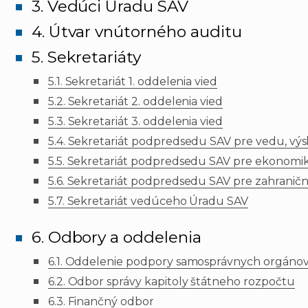
3. Vedúci Úradu SAV
4. Útvar vnútorného auditu
5. Sekretariáty
5.1. Sekretariát 1. oddelenia vied
5.2. Sekretariát 2. oddelenia vied
5.3. Sekretariát 3. oddelenia vied
5.4. Sekretariát podpredsedu SAV pre vedu, vý
5.5. Sekretariát podpredsedu SAV pre ekonomiku
5.6. Sekretariát podpredsedu SAV pre zahraničn
5.7. Sekretariát vedúceho Úradu SAV
6. Odbory a oddelenia
6.1.
Oddelenie podpory samosprávnych orgáno
6.2. Odbor správy kapitoly štátneho rozpočtu
6.3. Finančný odbor