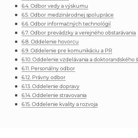
6.4. Odbor vedy a výskumu
6.5. Odbor medzinárodnej spolupráce
6.6. Odbor informačných technológií
6.7. Odbor prevádzky a verejného obstarávania
6.8. Oddelenie hovorcu
6.9. Oddelenie pre komunikáciu a PR
6.10. Oddelenie vzdelávania a doktorandského 
6.11. Personálny odbor
6.12. Právny odbor
6.13.
Oddelenie
dopravy
6.14. Oddelenie stravovania
6.15. Oddelenie kvality a rozvoja