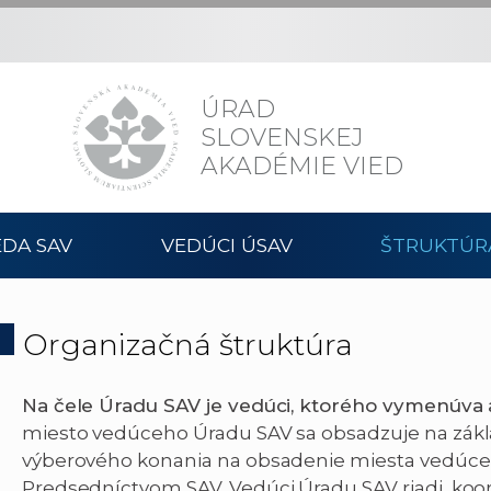
ÚRAD
SLOVENSKEJ
AKADÉMIE VIED
DA SAV
VEDÚCI ÚSAV
ŠTRUKTÚR
Organizačná štruktúra
Na čele Úradu SAV je vedúci, ktorého vymenúva 
miesto vedúceho Úradu SAV sa obsadzuje na zákl
výberového konania na obsadenie miesta vedúce
Predsedníctvom SAV. Vedúci Úradu SAV riadi, koor