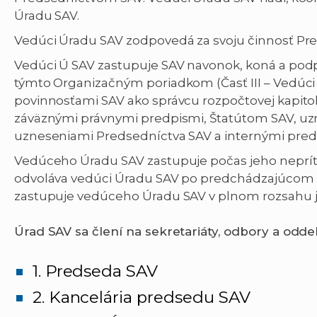
Úradu SAV.
Vedúci Úradu SAV zodpovedá za svoju činnosť Pr
Vedúci Ú SAV zastupuje SAV navonok, koná a pod
týmto Organizačným poriadkom (Časť III – Vedúci 
povinnosťami SAV ako správcu rozpočtovej kapitoly
záväznými právnymi predpismi, Štatútom SAV, uz
uzneseniami Predsedníctva SAV a internými pred
Vedúceho Úradu SAV zastupuje počas jeho neprí
odvoláva vedúci Úradu SAV po predchádzajúcom 
zastupuje vedúceho Úradu SAV v plnom rozsahu je
Úrad SAV sa člení na sekretariáty, odbory a oddel
1. Predseda SAV
2. Kancelária predsedu SAV