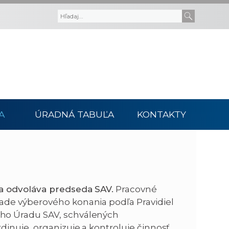
V
V
y
y
h
h
ľ
ľ
A
ÚRADNÁ TABUĽA
KONTAKTY
a
a
d
d
á
a
a odvoláva predseda SAV.
Pracovné
v
ť
ade výberového konania podľa Pravidiel
ho Úradu SAV, schválených
a
t
dinuje, organizuje a kontroluje činnosť