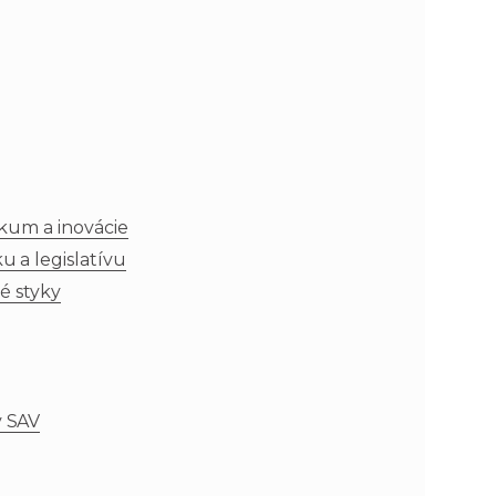
skum a inovácie
 a legislatívu
é styky
v SAV