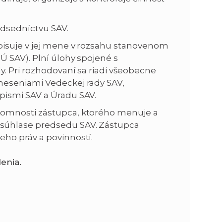
n
e
edsedníctvu SAV.
pisuje v jej mene v rozsahu stanovenom
i
x
Ú SAV). Plní úlohy spojené s
. Pri rozhodovaní sa riadi všeobecne
e
t
neseniami Vedeckej rady SAV,
pismi SAV a Úradu SAV.
tomnosti zástupca, ktorého menuje a
súhlase predsedu SAV. Zástupca
ho práv a povinností.
enia.