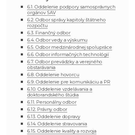
6.1.
Oddelenie podpory samosprávnych
orgánov SAV
6.2. Odbor správy kapitoly štátneho
rozpočtu
6.3. Finančný odbor
6.4. Odbor vedy a výskumu
6.5. Odbor medzinárodnej spolupráce
6.6. Odbor informačných technológií
6.7. Odbor prevádzky a verejného
obstarávania
6.8. Oddelenie hovorcu
6.9. Oddelenie pre komunikáciu a PR
6.10. Oddelenie vzdelávania a
doktorandského štúdia
6.11. Personálny odbor
6.12. Právny odbor
6.13.
Oddelenie
dopravy
6.14. Oddelenie stravovania
6.15. Oddelenie kvality a rozvoja