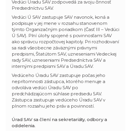
Vedúci Úradu SAV zodpovedá za svoju činnosť
Predsedníctvu SAV.
Vedúci Ú SAV zastupuje SAV navonok, koná a
podpisuje v jej mene v rozsahu stanovenom
týmto Organizačným poriadkom (Časť III – Vedúci
Ú SAV). Plní úlohy spojené s povinnosťami SAV
ako správcu rozpočtovej kapitoly. Pri rozhodovaní
sa riadi všeobecne záväznými právnymi
predpismi, Štatútom SAV, uzneseniami Vedeckej
rady SAV, uzneseniami Predsedníctva SAV a
internými predpismi SAV a Úradu SAV.
Vedúceho Úradu SAV zastupuje počas jeho
neprítomnosti zástupca, ktorého menuje a
odvoláva vedúci Úradu SAV po
predchádzajúcom súhlase predsedu SAV.
Zástupca zastupuje vedúceho Úradu SAV v
plnom rozsahu jeho práv a povinností.
Úrad SAV sa člení na sekretariáty, odbory a
oddelenia.